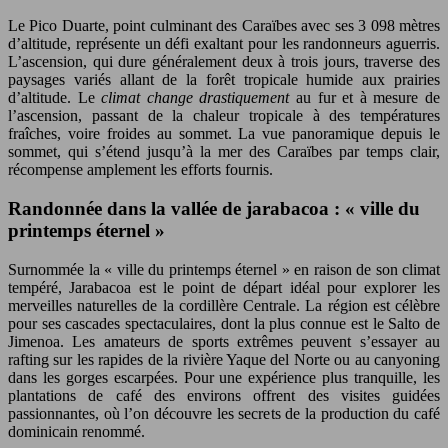
Le Pico Duarte, point culminant des Caraïbes avec ses 3 098 mètres
d’altitude, représente un défi exaltant pour les randonneurs aguerris.
L’ascension, qui dure généralement deux à trois jours, traverse des
paysages variés allant de la forêt tropicale humide aux prairies
d’altitude. Le
climat change drastiquement
au fur et à mesure de
l’ascension, passant de la chaleur tropicale à des températures
fraîches, voire froides au sommet. La vue panoramique depuis le
sommet, qui s’étend jusqu’à la mer des Caraïbes par temps clair,
récompense amplement les efforts fournis.
Randonnée dans la vallée de jarabacoa : « ville du
printemps éternel »
Surnommée la « ville du printemps éternel » en raison de son climat
tempéré, Jarabacoa est le point de départ idéal pour explorer les
merveilles naturelles de la cordillère Centrale. La région est célèbre
pour ses cascades spectaculaires, dont la plus connue est le Salto de
Jimenoa. Les amateurs de sports extrêmes peuvent s’essayer au
rafting sur les rapides de la rivière Yaque del Norte ou au canyoning
dans les gorges escarpées. Pour une expérience plus tranquille, les
plantations de café des environs offrent des visites guidées
passionnantes, où l’on découvre les secrets de la production du café
dominicain renommé.