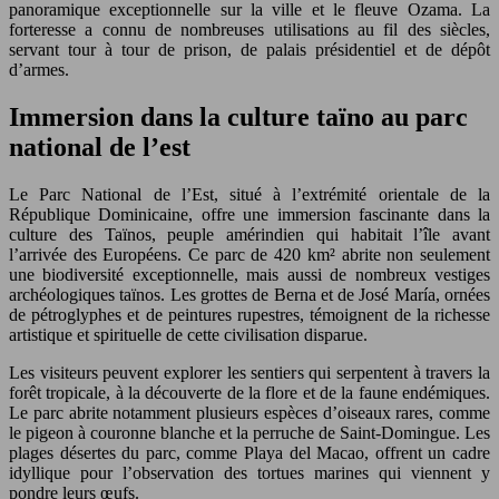
panoramique exceptionnelle sur la ville et le fleuve Ozama. La
forteresse a connu de nombreuses utilisations au fil des siècles,
servant tour à tour de prison, de palais présidentiel et de dépôt
d’armes.
Immersion dans la culture taïno au parc
national de l’est
Le Parc National de l’Est, situé à l’extrémité orientale de la
République Dominicaine, offre une immersion fascinante dans la
culture des Taïnos, peuple amérindien qui habitait l’île avant
l’arrivée des Européens. Ce parc de 420 km² abrite non seulement
une biodiversité exceptionnelle, mais aussi de nombreux vestiges
archéologiques taïnos. Les grottes de Berna et de José María, ornées
de pétroglyphes et de peintures rupestres, témoignent de la richesse
artistique et spirituelle de cette civilisation disparue.
Les visiteurs peuvent explorer les sentiers qui serpentent à travers la
forêt tropicale, à la découverte de la flore et de la faune endémiques.
Le parc abrite notamment plusieurs espèces d’oiseaux rares, comme
le pigeon à couronne blanche et la perruche de Saint-Domingue. Les
plages désertes du parc, comme Playa del Macao, offrent un cadre
idyllique pour l’observation des tortues marines qui viennent y
pondre leurs œufs.