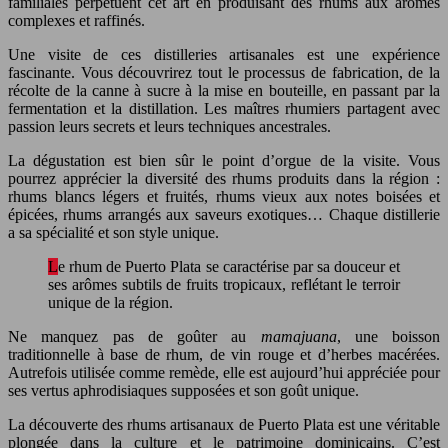
familiales perpétuent cet art en produisant des rhums aux arômes
complexes et raffinés.
Une visite de ces distilleries artisanales est une expérience
fascinante. Vous découvrirez tout le processus de fabrication, de la
récolte de la canne à sucre à la mise en bouteille, en passant par la
fermentation et la distillation. Les maîtres rhumiers partagent avec
passion leurs secrets et leurs techniques ancestrales.
La dégustation est bien sûr le point d’orgue de la visite. Vous
pourrez apprécier la diversité des rhums produits dans la région :
rhums blancs légers et fruités, rhums vieux aux notes boisées et
épicées, rhums arrangés aux saveurs exotiques… Chaque distillerie
a sa spécialité et son style unique.
Le rhum de Puerto Plata se caractérise par sa douceur et
ses arômes subtils de fruits tropicaux, reflétant le terroir
unique de la région.
Ne manquez pas de goûter au
mamajuana
, une boisson
traditionnelle à base de rhum, de vin rouge et d’herbes macérées.
Autrefois utilisée comme remède, elle est aujourd’hui appréciée pour
ses vertus aphrodisiaques supposées et son goût unique.
La découverte des rhums artisanaux de Puerto Plata est une véritable
plongée dans la culture et le patrimoine dominicains. C’est